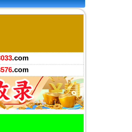
8033
.com
8576
.com