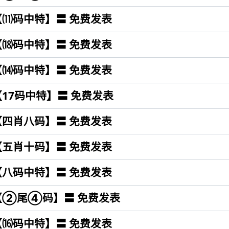
【⑾码中特】〓 免费发表
【⒅码中特】〓 免费发表
【⒁码中特】〓 免费发表
【17码中特】〓 免费发表
【四肖八码】〓 免费发表
【五肖十码】〓 免费发表
【八码中特】〓 免费发表
【②尾④码】〓 免费发表
【⒃码中特】〓 免费发表