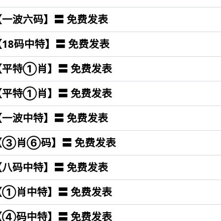
【一波六码】〓 免费发表
【18码中特】〓 免费发表
【平特①肖】〓 免费发表
【平特①肖】〓 免费发表
【一波中特】〓 免费发表
【③肖⑥码】〓 免费发表
【八码中特】〓 免费发表
【①肖中特】〓 免费发表
【④码中特】〓 免费发表