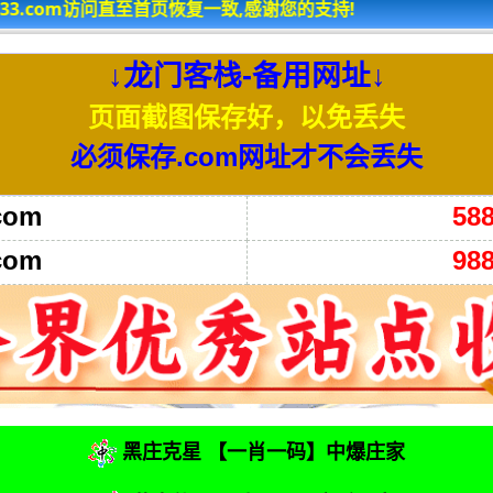
访问直至首页恢复一致,感谢您的支持!
↓龙门客栈-备用网址↓
页面截图保存好，以免丢失
必须保存.com网址才不会丢失
com
58
com
98
黑庄克星 【一肖一码】中爆庄家