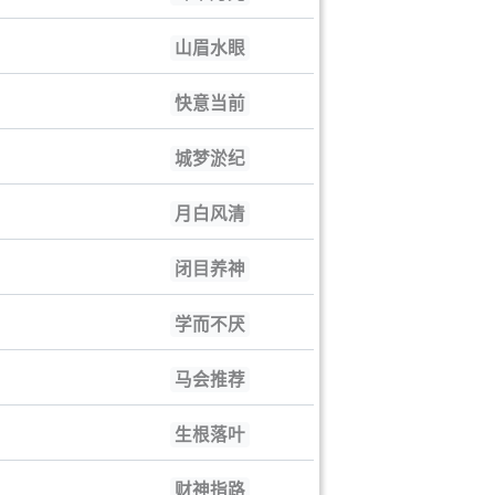
山眉水眼
快意当前
城梦淤纪
月白风清
闭目养神
学而不厌
马会推荐
生根落叶
财神指路