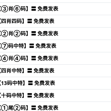
【③肖⑥码】〓 免费发表
【四肖四码】〓 免费发表
【②肖②码】〓 免费发表
【⑦码中特】〓 免费发表
【④肖④码】〓 免费发表
【四肖中特】〓 免费发表
【13码中特】〓 免费发表
【十码中特】〓 免费发表
【①尾②码】〓 免费发表