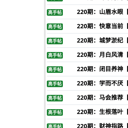
220期：山眉水眼
高手帖
220期：快意当前
高手帖
220期：城梦淤纪
高手帖
220期：月白风清
高手帖
220期：闭目养神
高手帖
220期：学而不厌
高手帖
220期：马会推荐
高手帖
220期：生根落叶
高手帖
220期：财神指路
高手帖