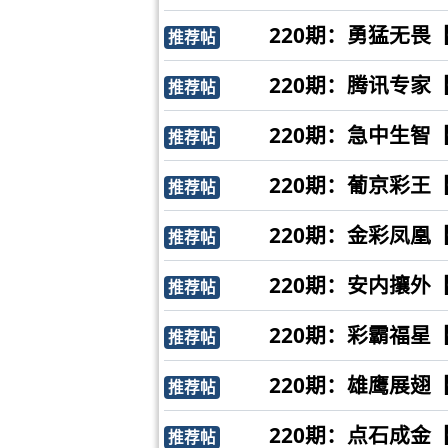
220期：勇猛无畏
推荐帖
220期：腾讯专家
推荐帖
220期：急中生智
推荐帖
220期：葡京彩王
推荐帖
220期：金彩凤凰
推荐帖
220期：安内攘外
推荐帖
220期：彩霸福星
推荐帖
220期：雄鹰展翅
推荐帖
220期：点石成金
推荐帖