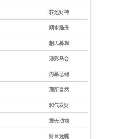
转运财神
顺水推舟
朝思暮想
澳彩马会
内幕总纲
理所当然
和气发财
震天动地
财目远眺