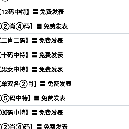
【12码中特】〓 免费发表
【②肖④码】〓 免费发表
【二肖二码】〓 免费发表
【十码中特】〓 免费发表
【男女中特】〓 免费发表
【单双各②肖】〓 免费发表
【⑤码中特】〓 免费发表
【⒇码中特】〓 免费发表
【②肖④码】〓 免费发表